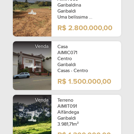
Garibaldina
Garibaldi
Uma belíssima ...
R$ 2.800.000,00
Venda
Casa
AIMIC071
Centro
Garibaldi
Casas - Centro
R$ 1.500.000,00
Venda
Terreno
AIMIT091
Alfândega
Garibaldi
3.981,71m²