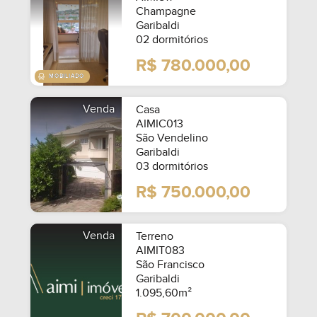
Champagne
Garibaldi
02 dormitórios
R$ 780.000,00
Venda
Casa
AIMIC013
São Vendelino
Garibaldi
03 dormitórios
R$ 750.000,00
Venda
Terreno
AIMIT083
São Francisco
Garibaldi
1.095,60m²