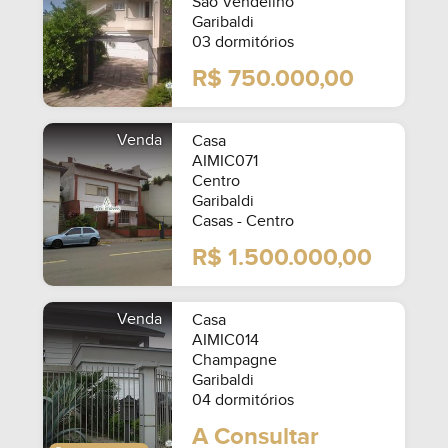
São Vendelino
Garibaldi
03 dormitórios
R$ 750.000,00
Venda
Casa
AIMIC071
Centro
Garibaldi
Casas - Centro
R$ 1.500.000,00
Venda
Casa
AIMIC014
Champagne
Garibaldi
04 dormitórios
A Consultar