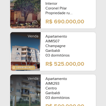
Interior
Coronel Pilar
Propriedade ru...
R$ 690.000,00
Venda
Apartamento
AIMI507
Champagne
Garibaldi
03 dormitórios
R$ 525.000,00
Venda
Apartamento
AIMI293
Centro
Garibaldi
03 dormitórios