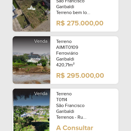
São Francisco
Garibaldi
Terreno bem lo...
R$ 275.000,00
SEMIMOBILIADO
Venda
Terreno
AIMIT0109
Ferroviário
Garibaldi
420,71m²
R$ 295.000,00
Venda
Terreno
T0114
São Francisco
Garibaldi
Terrenos - Ru...
A Consultar