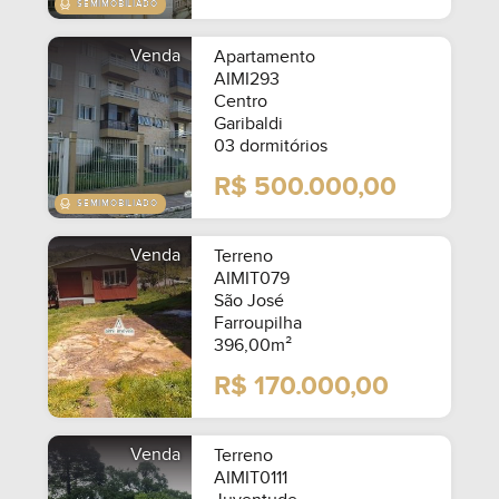
Venda
Apartamento
AIMI293
Centro
Garibaldi
03 dormitórios
R$ 500.000,00
Venda
Terreno
AIMIT079
São José
Farroupilha
396,00m²
R$ 170.000,00
Venda
Terreno
AIMIT0111