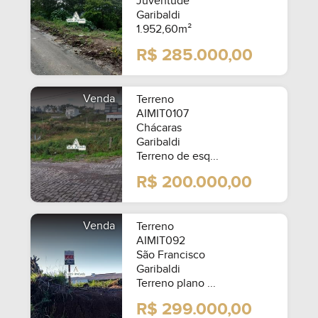
Juventude
Garibaldi
1.952,60m²
R$ 285.000,00
Venda
Terreno
AIMIT0107
Chácaras
Garibaldi
Terreno de esq...
R$ 200.000,00
Venda
Terreno
AIMIT092
São Francisco
Garibaldi
Terreno plano ...
R$ 299.000,00