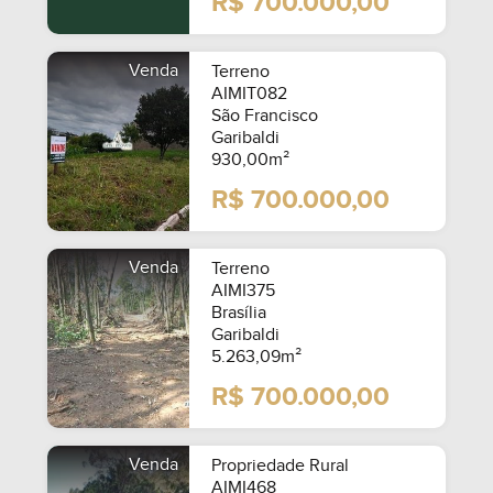
R$ 700.000,00
Venda
Terreno
AIMIT082
São Francisco
Garibaldi
930,00m²
R$ 700.000,00
Venda
Terreno
AIMI375
Brasília
Garibaldi
5.263,09m²
R$ 700.000,00
MOBILIADO
Venda
Propriedade Rural
AIMI468