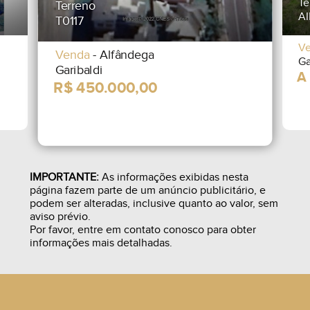
Te
Terreno
AI
T0117
V
Venda
- Alfândega
Ga
Garibaldi
IMPORTANTE:
As informações exibidas nesta
página fazem parte de um anúncio publicitário, e
podem ser alteradas, inclusive quanto ao valor, sem
aviso prévio.
Por favor, entre em contato conosco para obter
informações mais detalhadas.