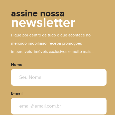
assine nossa
newsletter
R$ 450.000,00
Fique por dentro de tudo o que acontece no
mercado imobiliário, receba promoções
imperdíveis, imóveis exclusivos e muito mais...
Nome
E-mail